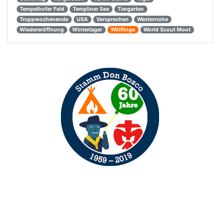
Tempelhofer Feld
Templiner See
Tiergarten
Truppwochenende
USA
Versprechen
Westernohe
Wiedereröffnung
Winterlager
Wölflinge
World Scout Moot