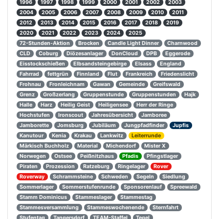
1996
1997
1998
1999
2000
2001
2002
2003
2004
2005
2006
2007
2008
2009
2010
2011
2012
2013
2014
2015
2016
2017
2018
2019
2020
2021
2022
2023
2024
2025
72-Stunden-Aktion
Brocken
Candle Light Dinner
Charnwood
CLD
Coburg
Diözesanlager
DonCloud
DPB
Eggerode
Eisstockschießen
Elbsandsteingebirge
Elsass
England
Fahrrad
fettgrün
Finnland
Flut
Frankreich
Friedenslicht
Frohnau
Fronleichnam
Gawan
Gemeinde
Greifswald
Grenz
Großzerlang
Gruppenstunde
Gruppenstunden
Hajk
Halle
Harz
Heilig Geist
Heiligensee
Herr der Ringe
Hochstufen
Ironscout
Jahresübersicht
Jamboree
Jamborette
Jomsburg
Jubiläum
Jungpfadfinder
Jupfis
Kanutour
Kenia
Krakau
Lankwitz
Leiterrunde
Märkisch Buchholz
Material
Michendorf
Mister X
Norwegen
Ostsee
Peißnitzhaus
Pfadis
Pfingstlager
Piraten
Prozession
Ratzeburg
Ringelager
Rover
Roverway
Schrammsteine
Schweden
Segeln
Siedlung
Sommerlager
Sommerstufenrunde
Sponsorenlauf
Spreewald
Stamm Dominicus
Stammeslager
Stammestag
Stammesversammlung
Stammeswochenende
Sternfahrt
Stufentag
Tangersdorf
TEAM-Staffel
Tegel