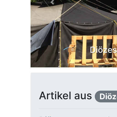
Zurück
Diözes
Artikel aus
Diöz