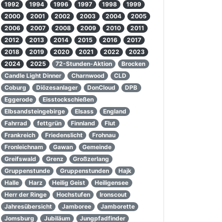
1992
1994
1996
1997
1998
1999
2000
2001
2002
2003
2004
2005
2006
2007
2008
2009
2010
2011
2012
2013
2014
2015
2016
2017
2018
2019
2020
2021
2022
2023
2024
2025
72-Stunden-Aktion
Brocken
Candle Light Dinner
Charnwood
CLD
Coburg
Diözesanlager
DonCloud
DPB
Eggerode
Eisstockschießen
Elbsandsteingebirge
Elsass
England
Fahrrad
fettgrün
Finnland
Flut
Frankreich
Friedenslicht
Frohnau
Fronleichnam
Gawan
Gemeinde
Greifswald
Grenz
Großzerlang
Gruppenstunde
Gruppenstunden
Hajk
Halle
Harz
Heilig Geist
Heiligensee
Herr der Ringe
Hochstufen
Ironscout
Jahresübersicht
Jamboree
Jamborette
Jomsburg
Jubiläum
Jungpfadfinder