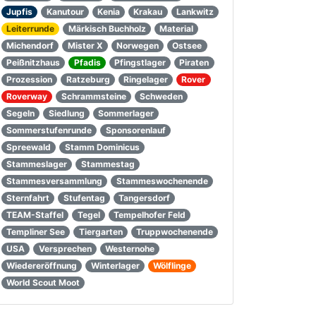
Jupfis
Kanutour
Kenia
Krakau
Lankwitz
Leiterrunde
Märkisch Buchholz
Material
Michendorf
Mister X
Norwegen
Ostsee
Peißnitzhaus
Pfadis
Pfingstlager
Piraten
Prozession
Ratzeburg
Ringelager
Rover
Roverway
Schrammsteine
Schweden
Segeln
Siedlung
Sommerlager
Sommerstufenrunde
Sponsorenlauf
Spreewald
Stamm Dominicus
Stammeslager
Stammestag
Stammesversammlung
Stammeswochenende
Sternfahrt
Stufentag
Tangersdorf
TEAM-Staffel
Tegel
Tempelhofer Feld
Templiner See
Tiergarten
Truppwochenende
USA
Versprechen
Westernohe
Wiedereröffnung
Winterlager
Wölflinge
World Scout Moot