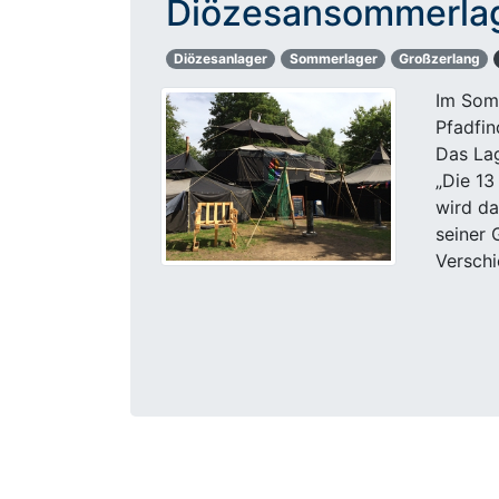
Diözesansommerlag
Diözesanlager
Sommerlager
Großzerlang
Im Somm
Pfadfi
Das Lag
„Die 13
wird d
seiner 
Versch