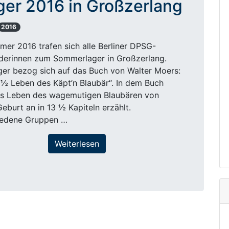
er 2016 in Großzerlang
2016
er 2016 trafen sich alle Berliner DPSG-
nderinnen zum Sommerlager in Großzerlang.
er bezog sich auf das Buch von Walter Moers:
 ½ Leben des Käpt’n Blaubär“. In dem Buch
as Leben des wagemutigen Blaubären von
Geburt an in 13 ½ Kapiteln erzählt.
iedene Gruppen …
Weiterlesen