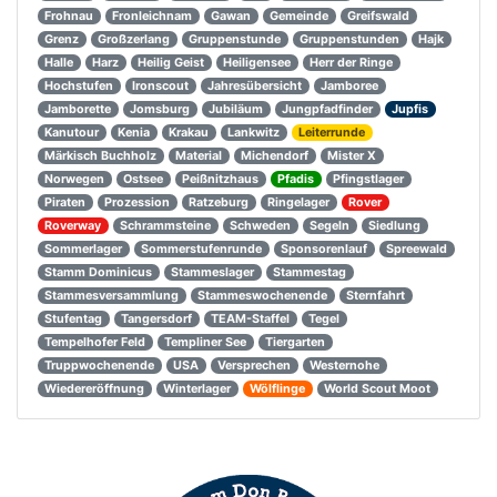
Frohnau
Fronleichnam
Gawan
Gemeinde
Greifswald
Grenz
Großzerlang
Gruppenstunde
Gruppenstunden
Hajk
Halle
Harz
Heilig Geist
Heiligensee
Herr der Ringe
Hochstufen
Ironscout
Jahresübersicht
Jamboree
Jamborette
Jomsburg
Jubiläum
Jungpfadfinder
Jupfis
Kanutour
Kenia
Krakau
Lankwitz
Leiterrunde
Märkisch Buchholz
Material
Michendorf
Mister X
Norwegen
Ostsee
Peißnitzhaus
Pfadis
Pfingstlager
Piraten
Prozession
Ratzeburg
Ringelager
Rover
Roverway
Schrammsteine
Schweden
Segeln
Siedlung
Sommerlager
Sommerstufenrunde
Sponsorenlauf
Spreewald
Stamm Dominicus
Stammeslager
Stammestag
Stammesversammlung
Stammeswochenende
Sternfahrt
Stufentag
Tangersdorf
TEAM-Staffel
Tegel
Tempelhofer Feld
Templiner See
Tiergarten
Truppwochenende
USA
Versprechen
Westernohe
Wiedereröffnung
Winterlager
Wölflinge
World Scout Moot