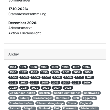
Sommerlager
17.10.2026:
Stammesversammlung
Dezember 2026:
Adventsmarkt
Aktion Friedenslicht
Archiv
1964
1974
1986
1988
1989
1990
1992
1994
1996
1997
1998
1999
2000
2001
2002
2003
2004
2005
2006
2007
2008
2009
2010
2011
2012
2013
2014
2015
2016
2017
2018
2019
2020
2021
2022
2023
2024
2025
72-Stunden-Aktion
Brocken
Candle Light Dinner
Charnwood
CLD
Coburg
Diözesanlager
DonCloud
DPB
Eggerode
Eisstockschießen
Elbsandsteingebirge
Elsass
England
Fahrrad
fettgrün
Finnland
Flut
Frankreich
Friedenslicht