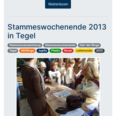
Weiterlesen
Stammeswochenende 2013
in Tegel
Stammesversammlung
Stammeswochenende
Herr der Ringe
Tegel
Wölflinge
Jupfis
Pfadis
Rover
Leiterrunde
2013