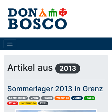
Artikel aus
2013
Sommerlager 2013 in Grenz
Sommerlager
Grenz
Piraten
Wölflinge
Jupfis
Pfadis
Rover
Leiterrunde
2013