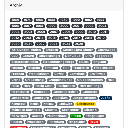
Archiv
1964
1974
1986
1988
1989
1990
1992
1994
1996
1997
1998
1999
2000
2001
2002
2003
2004
2005
2006
2007
2008
2009
2010
2011
2012
2013
2014
2015
2016
2017
2018
2019
2020
2021
2022
2023
2024
2025
72-Stunden-Aktion
Brocken
Candle Light Dinner
Charnwood
CLD
Coburg
Diözesanlager
DonCloud
DPB
Eggerode
Eisstockschießen
Elbsandsteingebirge
Elsass
England
Fahrrad
fettgrün
Finnland
Flut
Frankreich
Friedenslicht
Frohnau
Fronleichnam
Gawan
Gemeinde
Greifswald
Grenz
Großzerlang
Gruppenstunde
Gruppenstunden
Hajk
Halle
Harz
Heilig Geist
Heiligensee
Herr der Ringe
Hochstufen
Ironscout
Jahresübersicht
Jamboree
Jamborette
Jomsburg
Jubiläum
Jungpfadfinder
Jupfis
Kanutour
Kenia
Krakau
Lankwitz
Leiterrunde
Märkisch Buchholz
Material
Michendorf
Mister X
Norwegen
Ostsee
Peißnitzhaus
Pfadis
Pfingstlager
Piraten
Prozession
Ratzeburg
Ringelager
Rover
Roverway
Schrammsteine
Schweden
Segeln
Siedlung