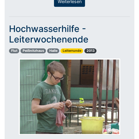
Weiterlesen
Hochwasserhilfe -
Leiterwochenende
Flut
Peißnitzhaus
Halle
Leiterrunde
2013