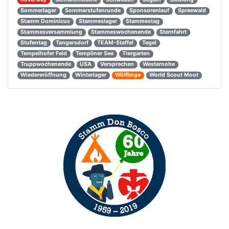
Sommerlager
Sommerstufenrunde
Sponsorenlauf
Spreewald
Stamm Dominicus
Stammeslager
Stammestag
Stammesversammlung
Stammeswochenende
Sternfahrt
Stufentag
Tangersdorf
TEAM-Staffel
Tegel
Tempelhofer Feld
Templiner See
Tiergarten
Truppwochenende
USA
Versprechen
Westernohe
Wiedereröffnung
Winterlager
Wölflinge
World Scout Moot