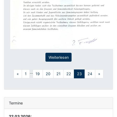
Weiterlesen
...
«
1
19
20
21
22
23
24
»
Termine
22.03.2026: