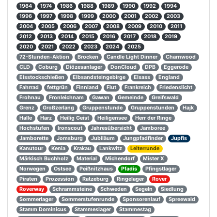
1964
1974
1986
1988
1989
1990
1992
1994
1996
1997
1998
1999
2000
2001
2002
2003
2004
2005
2006
2007
2008
2009
2010
2011
2012
2013
2014
2015
2016
2017
2018
2019
2020
2021
2022
2023
2024
2025
72-Stunden-Aktion
Brocken
Candle Light Dinner
Charnwood
CLD
Coburg
Diözesanlager
DonCloud
DPB
Eggerode
Eisstockschießen
Elbsandsteingebirge
Elsass
England
Fahrrad
fettgrün
Finnland
Flut
Frankreich
Friedenslicht
Frohnau
Fronleichnam
Gawan
Gemeinde
Greifswald
Grenz
Großzerlang
Gruppenstunde
Gruppenstunden
Hajk
Halle
Harz
Heilig Geist
Heiligensee
Herr der Ringe
Hochstufen
Ironscout
Jahresübersicht
Jamboree
Jamborette
Jomsburg
Jubiläum
Jungpfadfinder
Jupfis
Kanutour
Kenia
Krakau
Lankwitz
Leiterrunde
Märkisch Buchholz
Material
Michendorf
Mister X
Norwegen
Ostsee
Peißnitzhaus
Pfadis
Pfingstlager
Piraten
Prozession
Ratzeburg
Ringelager
Rover
Roverway
Schrammsteine
Schweden
Segeln
Siedlung
Sommerlager
Sommerstufenrunde
Sponsorenlauf
Spreewald
Stamm Dominicus
Stammeslager
Stammestag