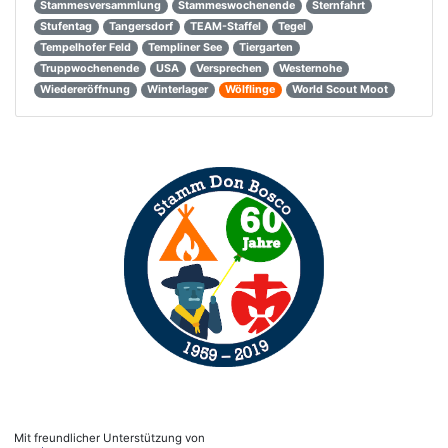
Stammesversammlung
Stammeswochenende
Sternfahrt
Stufentag
Tangersdorf
TEAM-Staffel
Tegel
Tempelhofer Feld
Templiner See
Tiergarten
Truppwochenende
USA
Versprechen
Westernohe
Wiedereröffnung
Winterlager
Wölflinge
World Scout Moot
Mit freundlicher Unterstützung von