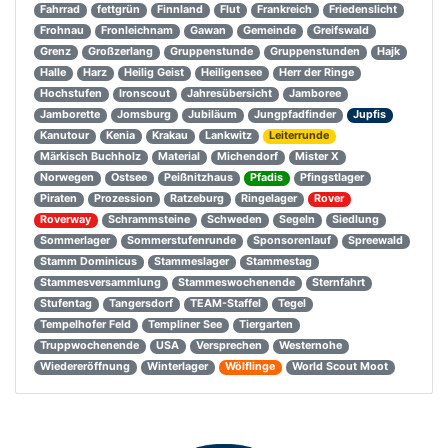
Fahrrad
fettgrün
Finnland
Flut
Frankreich
Friedenslicht
Frohnau
Fronleichnam
Gawan
Gemeinde
Greifswald
Grenz
Großzerlang
Gruppenstunde
Gruppenstunden
Hajk
Halle
Harz
Heilig Geist
Heiligensee
Herr der Ringe
Hochstufen
Ironscout
Jahresübersicht
Jamboree
Jamborette
Jomsburg
Jubiläum
Jungpfadfinder
Jupfis
Kanutour
Kenia
Krakau
Lankwitz
Leiterrunde
Märkisch Buchholz
Material
Michendorf
Mister X
Norwegen
Ostsee
Peißnitzhaus
Pfadis
Pfingstlager
Piraten
Prozession
Ratzeburg
Ringelager
Rover
Roverway
Schrammsteine
Schweden
Segeln
Siedlung
Sommerlager
Sommerstufenrunde
Sponsorenlauf
Spreewald
Stamm Dominicus
Stammeslager
Stammestag
Stammesversammlung
Stammeswochenende
Sternfahrt
Stufentag
Tangersdorf
TEAM-Staffel
Tegel
Tempelhofer Feld
Templiner See
Tiergarten
Truppwochenende
USA
Versprechen
Westernohe
Wiedereröffnung
Winterlager
Wölflinge
World Scout Moot