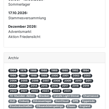
Sommerlager
17.10.2026:
Stammesversammlung
Dezember 2026:
Adventsmarkt
Aktion Friedenslicht
Archiv
1964
1974
1986
1988
1989
1990
1992
1994
1996
1997
1998
1999
2000
2001
2002
2003
2004
2005
2006
2007
2008
2009
2010
2011
2012
2013
2014
2015
2016
2017
2018
2019
2020
2021
2022
2023
2024
2025
72-Stunden-Aktion
Brocken
Candle Light Dinner
Charnwood
CLD
Coburg
Diözesanlager
DonCloud
DPB
Eggerode
Eisstockschießen
Elbsandsteingebirge
Elsass
England