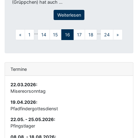
(Grüppchen) hat auch …
Weiterlesen
...
...
«
1
14
15
16
17
18
24
»
Termine
22.03.2026:
Misereorsonntag
19.04.2026:
Pfadfindergottesdienst
22.05. - 25.05.2026:
Pfingstlager
08.08. - 18.08.2026: