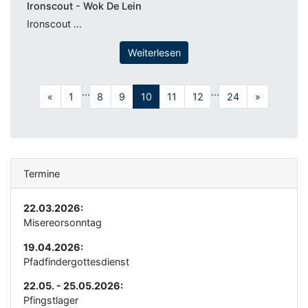
Ironscout - Wok De Lein
Ironscout …
Weiterlesen
...
...
«
1
8
9
10
11
12
24
»
Termine
22.03.2026:
Misereorsonntag
19.04.2026:
Pfadfindergottesdienst
22.05. - 25.05.2026:
Pfingstlager