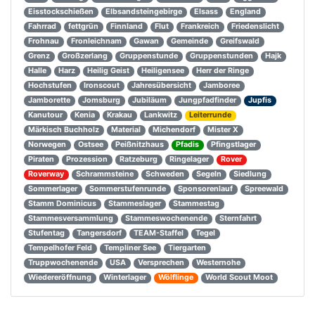
Eisstockschießen
Elbsandsteingebirge
Elsass
England
Fahrrad
fettgrün
Finnland
Flut
Frankreich
Friedenslicht
Frohnau
Fronleichnam
Gawan
Gemeinde
Greifswald
Grenz
Großzerlang
Gruppenstunde
Gruppenstunden
Hajk
Halle
Harz
Heilig Geist
Heiligensee
Herr der Ringe
Hochstufen
Ironscout
Jahresübersicht
Jamboree
Jamborette
Jomsburg
Jubiläum
Jungpfadfinder
Jupfis
Kanutour
Kenia
Krakau
Lankwitz
Leiterrunde
Märkisch Buchholz
Material
Michendorf
Mister X
Norwegen
Ostsee
Peißnitzhaus
Pfadis
Pfingstlager
Piraten
Prozession
Ratzeburg
Ringelager
Rover
Roverway
Schrammsteine
Schweden
Segeln
Siedlung
Sommerlager
Sommerstufenrunde
Sponsorenlauf
Spreewald
Stamm Dominicus
Stammeslager
Stammestag
Stammesversammlung
Stammeswochenende
Sternfahrt
Stufentag
Tangersdorf
TEAM-Staffel
Tegel
Tempelhofer Feld
Templiner See
Tiergarten
Truppwochenende
USA
Versprechen
Westernohe
Wiedereröffnung
Winterlager
Wölflinge
World Scout Moot