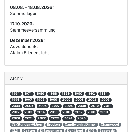
08.08. - 18.08.2026:
Sommerlager
17.10.2026:
Stammesversammlung
Dezember 2026:
Adventsmarkt
Aktion Friedenslicht
Archiv
1964
1974
1986
1988
1989
1990
1992
1994
1996
1997
1998
1999
2000
2001
2002
2003
2004
2005
2006
2007
2008
2009
2010
2011
2012
2013
2014
2015
2016
2017
2018
2019
2020
2021
2022
2023
2024
2025
72-Stunden-Aktion
Brocken
Candle Light Dinner
Charnwood
CLD
Coburg
Diözesanlager
DonCloud
DPB
Eggerode