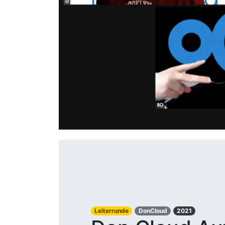
Leiterrunde
DonCloud
2021