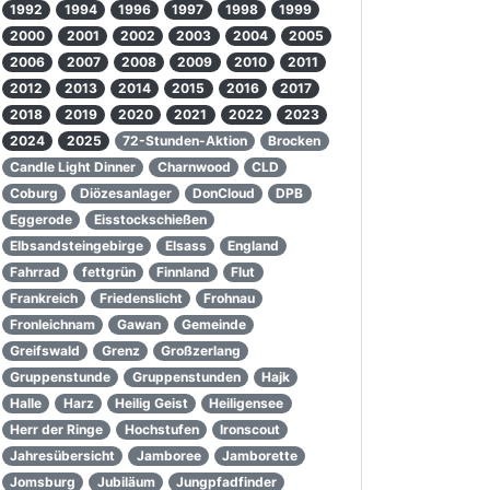
1992
1994
1996
1997
1998
1999
2000
2001
2002
2003
2004
2005
2006
2007
2008
2009
2010
2011
2012
2013
2014
2015
2016
2017
2018
2019
2020
2021
2022
2023
2024
2025
72-Stunden-Aktion
Brocken
Candle Light Dinner
Charnwood
CLD
Coburg
Diözesanlager
DonCloud
DPB
Eggerode
Eisstockschießen
Elbsandsteingebirge
Elsass
England
Fahrrad
fettgrün
Finnland
Flut
Frankreich
Friedenslicht
Frohnau
Fronleichnam
Gawan
Gemeinde
Greifswald
Grenz
Großzerlang
Gruppenstunde
Gruppenstunden
Hajk
Halle
Harz
Heilig Geist
Heiligensee
Herr der Ringe
Hochstufen
Ironscout
Jahresübersicht
Jamboree
Jamborette
Jomsburg
Jubiläum
Jungpfadfinder