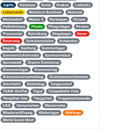
Jupfis
Kanutour
Kenia
Krakau
Lankwitz
Leiterrunde
Märkisch Buchholz
Material
Michendorf
Mister X
Norwegen
Ostsee
Peißnitzhaus
Pfadis
Pfingstlager
Piraten
Prozession
Ratzeburg
Ringelager
Rover
Roverway
Schrammsteine
Schweden
Segeln
Siedlung
Sommerlager
Sommerstufenrunde
Sponsorenlauf
Spreewald
Stamm Dominicus
Stammeslager
Stammestag
Stammesversammlung
Stammeswochenende
Sternfahrt
Stufentag
Tangersdorf
TEAM-Staffel
Tegel
Tempelhofer Feld
Templiner See
Tiergarten
Truppwochenende
USA
Versprechen
Westernohe
Wiedereröffnung
Winterlager
Wölflinge
World Scout Moot