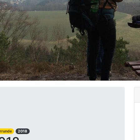
errunde
2018