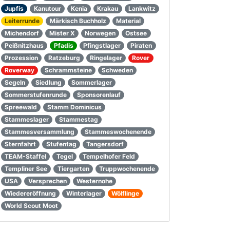
Jupfis
Kanutour
Kenia
Krakau
Lankwitz
Leiterrunde
Märkisch Buchholz
Material
Michendorf
Mister X
Norwegen
Ostsee
Peißnitzhaus
Pfadis
Pfingstlager
Piraten
Prozession
Ratzeburg
Ringelager
Rover
Roverway
Schrammsteine
Schweden
Segeln
Siedlung
Sommerlager
Sommerstufenrunde
Sponsorenlauf
Spreewald
Stamm Dominicus
Stammeslager
Stammestag
Stammesversammlung
Stammeswochenende
Sternfahrt
Stufentag
Tangersdorf
TEAM-Staffel
Tegel
Tempelhofer Feld
Templiner See
Tiergarten
Truppwochenende
USA
Versprechen
Westernohe
Wiedereröffnung
Winterlager
Wölflinge
World Scout Moot