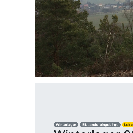
Winterlager
Elbsandsteingebirge
Leit