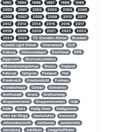
1992
1994
1996
1997
1998
1999
2000
2001
2002
2003
2004
2005
2006
2007
2008
2009
2010
2011
2012
2013
2014
2015
2016
2017
2018
2019
2020
2021
2022
2023
2024
2025
72-Stunden-Aktion
Brocken
Candle Light Dinner
Charnwood
CLD
Coburg
Diözesanlager
DonCloud
DPB
Eggerode
Eisstockschießen
Elbsandsteingebirge
Elsass
England
Fahrrad
fettgrün
Finnland
Flut
Frankreich
Friedenslicht
Frohnau
Fronleichnam
Gawan
Gemeinde
Greifswald
Grenz
Großzerlang
Gruppenstunde
Gruppenstunden
Hajk
Halle
Harz
Heilig Geist
Heiligensee
Herr der Ringe
Hochstufen
Ironscout
Jahresübersicht
Jamboree
Jamborette
Jomsburg
Jubiläum
Jungpfadfinder