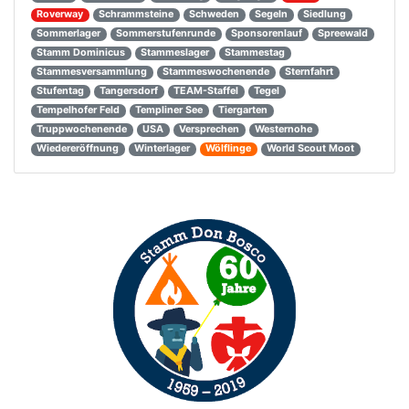
Roverway
Schrammsteine
Schweden
Segeln
Siedlung
Sommerlager
Sommerstufenrunde
Sponsorenlauf
Spreewald
Stamm Dominicus
Stammeslager
Stammestag
Stammesversammlung
Stammeswochenende
Sternfahrt
Stufentag
Tangersdorf
TEAM-Staffel
Tegel
Tempelhofer Feld
Templiner See
Tiergarten
Truppwochenende
USA
Versprechen
Westernohe
Wiedereröffnung
Winterlager
Wölflinge
World Scout Moot