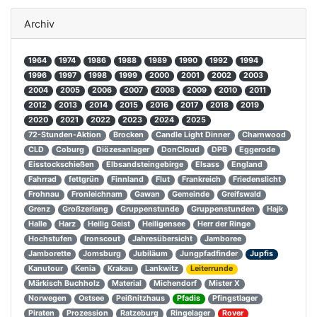
Archiv
1964
1974
1986
1988
1989
1990
1992
1994
1996
1997
1998
1999
2000
2001
2002
2003
2004
2005
2006
2007
2008
2009
2010
2011
2012
2013
2014
2015
2016
2017
2018
2019
2020
2021
2022
2023
2024
2025
72-Stunden-Aktion
Brocken
Candle Light Dinner
Charnwood
CLD
Coburg
Diözesanlager
DonCloud
DPB
Eggerode
Eisstockschießen
Elbsandsteingebirge
Elsass
England
Fahrrad
fettgrün
Finnland
Flut
Frankreich
Friedenslicht
Frohnau
Fronleichnam
Gawan
Gemeinde
Greifswald
Grenz
Großzerlang
Gruppenstunde
Gruppenstunden
Hajk
Halle
Harz
Heilig Geist
Heiligensee
Herr der Ringe
Hochstufen
Ironscout
Jahresübersicht
Jamboree
Jamborette
Jomsburg
Jubiläum
Jungpfadfinder
Jupfis
Kanutour
Kenia
Krakau
Lankwitz
Leiterrunde
Märkisch Buchholz
Material
Michendorf
Mister X
Norwegen
Ostsee
Peißnitzhaus
Pfadis
Pfingstlager
Piraten
Prozession
Ratzeburg
Ringelager
Rover