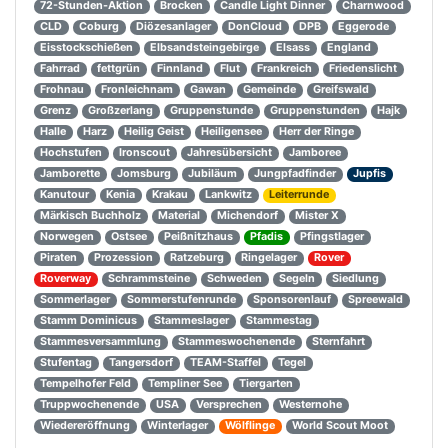
72-Stunden-Aktion
Brocken
Candle Light Dinner
Charnwood
CLD
Coburg
Diözesanlager
DonCloud
DPB
Eggerode
Eisstockschießen
Elbsandsteingebirge
Elsass
England
Fahrrad
fettgrün
Finnland
Flut
Frankreich
Friedenslicht
Frohnau
Fronleichnam
Gawan
Gemeinde
Greifswald
Grenz
Großzerlang
Gruppenstunde
Gruppenstunden
Hajk
Halle
Harz
Heilig Geist
Heiligensee
Herr der Ringe
Hochstufen
Ironscout
Jahresübersicht
Jamboree
Jamborette
Jomsburg
Jubiläum
Jungpfadfinder
Jupfis
Kanutour
Kenia
Krakau
Lankwitz
Leiterrunde
Märkisch Buchholz
Material
Michendorf
Mister X
Norwegen
Ostsee
Peißnitzhaus
Pfadis
Pfingstlager
Piraten
Prozession
Ratzeburg
Ringelager
Rover
Roverway
Schrammsteine
Schweden
Segeln
Siedlung
Sommerlager
Sommerstufenrunde
Sponsorenlauf
Spreewald
Stamm Dominicus
Stammeslager
Stammestag
Stammesversammlung
Stammeswochenende
Sternfahrt
Stufentag
Tangersdorf
TEAM-Staffel
Tegel
Tempelhofer Feld
Templiner See
Tiergarten
Truppwochenende
USA
Versprechen
Westernohe
Wiedereröffnung
Winterlager
Wölflinge
World Scout Moot