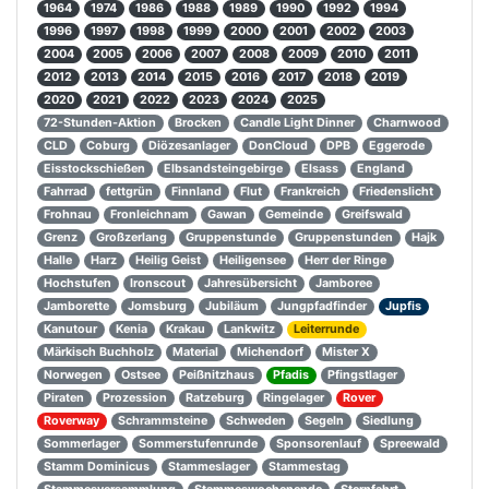
1964
1974
1986
1988
1989
1990
1992
1994
1996
1997
1998
1999
2000
2001
2002
2003
2004
2005
2006
2007
2008
2009
2010
2011
2012
2013
2014
2015
2016
2017
2018
2019
2020
2021
2022
2023
2024
2025
72-Stunden-Aktion
Brocken
Candle Light Dinner
Charnwood
CLD
Coburg
Diözesanlager
DonCloud
DPB
Eggerode
Eisstockschießen
Elbsandsteingebirge
Elsass
England
Fahrrad
fettgrün
Finnland
Flut
Frankreich
Friedenslicht
Frohnau
Fronleichnam
Gawan
Gemeinde
Greifswald
Grenz
Großzerlang
Gruppenstunde
Gruppenstunden
Hajk
Halle
Harz
Heilig Geist
Heiligensee
Herr der Ringe
Hochstufen
Ironscout
Jahresübersicht
Jamboree
Jamborette
Jomsburg
Jubiläum
Jungpfadfinder
Jupfis
Kanutour
Kenia
Krakau
Lankwitz
Leiterrunde
Märkisch Buchholz
Material
Michendorf
Mister X
Norwegen
Ostsee
Peißnitzhaus
Pfadis
Pfingstlager
Piraten
Prozession
Ratzeburg
Ringelager
Rover
Roverway
Schrammsteine
Schweden
Segeln
Siedlung
Sommerlager
Sommerstufenrunde
Sponsorenlauf
Spreewald
Stamm Dominicus
Stammeslager
Stammestag