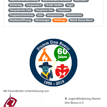
Stammesversammlung
Stammeswochenende
Sternfahrt
Stufentag
Tangersdorf
TEAM-Staffel
Tegel
Tempelhofer Feld
Templiner See
Tiergarten
Truppwochenende
USA
Versprechen
Westernohe
Wiedereröffnung
Winterlager
Wölflinge
World Scout Moot
Mit freundlicher Unterstützung von
© Jugendförderung Stamm
.
Don Bosco e.V.