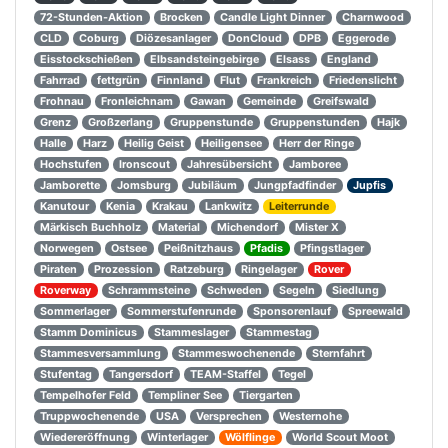
72-Stunden-Aktion
Brocken
Candle Light Dinner
Charnwood
CLD
Coburg
Diözesanlager
DonCloud
DPB
Eggerode
Eisstockschießen
Elbsandsteingebirge
Elsass
England
Fahrrad
fettgrün
Finnland
Flut
Frankreich
Friedenslicht
Frohnau
Fronleichnam
Gawan
Gemeinde
Greifswald
Grenz
Großzerlang
Gruppenstunde
Gruppenstunden
Hajk
Halle
Harz
Heilig Geist
Heiligensee
Herr der Ringe
Hochstufen
Ironscout
Jahresübersicht
Jamboree
Jamborette
Jomsburg
Jubiläum
Jungpfadfinder
Jupfis
Kanutour
Kenia
Krakau
Lankwitz
Leiterrunde
Märkisch Buchholz
Material
Michendorf
Mister X
Norwegen
Ostsee
Peißnitzhaus
Pfadis
Pfingstlager
Piraten
Prozession
Ratzeburg
Ringelager
Rover
Roverway
Schrammsteine
Schweden
Segeln
Siedlung
Sommerlager
Sommerstufenrunde
Sponsorenlauf
Spreewald
Stamm Dominicus
Stammeslager
Stammestag
Stammesversammlung
Stammeswochenende
Sternfahrt
Stufentag
Tangersdorf
TEAM-Staffel
Tegel
Tempelhofer Feld
Templiner See
Tiergarten
Truppwochenende
USA
Versprechen
Westernohe
Wiedereröffnung
Winterlager
Wölflinge
World Scout Moot